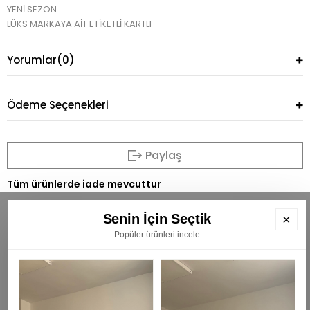
YENİ SEZON
LÜKS MARKAYA AİT ETİKETLİ KARTLI
Yorumlar
(0)
Ödeme Seçenekleri
Paylaş
Tüm ürünlerde iade mevcuttur
Senin İçin Seçtik
×
Popüler ürünleri incele
BÜLTENİMİZE ÜYE OLUN
E
K
₺