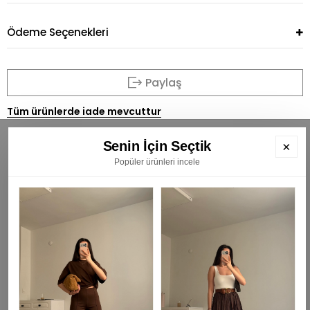
Ödeme Seçenekleri
Paylaş
Tüm ürünlerde iade mevcuttur
Senin İçin Seçtik
×
Popüler ürünleri incele
BÜLTENİMİZE ÜYE OLUN
E
K
₺
KAYIT OL
Gizlilik Politikası -
HAKKIMIZDA -
SIKÇA SORULAN SORULAR -
ÜYE OL-
ÜYE GİRİŞİ -
BİZE ULAŞIN -
ŞİFREMİ UNUTTUM -