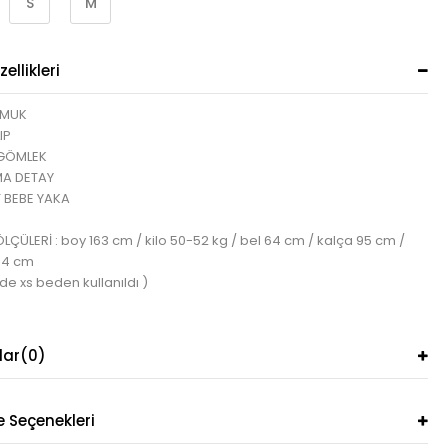
S
M
ellikleri
AMUK
IP
 GÖMLEK
A DETAY
T BEBE YAKA
ÇÜLERİ : boy 163 cm / kilo 50-52 kg / bel 64 cm / kalça 95 cm /
84 cm
de xs beden kullanıldı )
lar
(0)
Seçenekleri