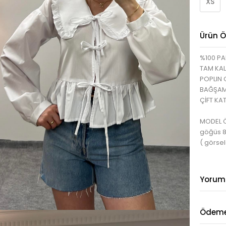
XS
Ürün Öz
%100 P
TAM KAL
POPLIN
BAĞŞAM
ÇİFT KA
MODEL ÖL
göğüs 
( görsel
Yorum
Ödeme 