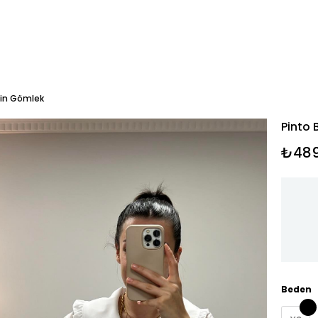
lin Gömlek
Pinto 
₺489
Beden