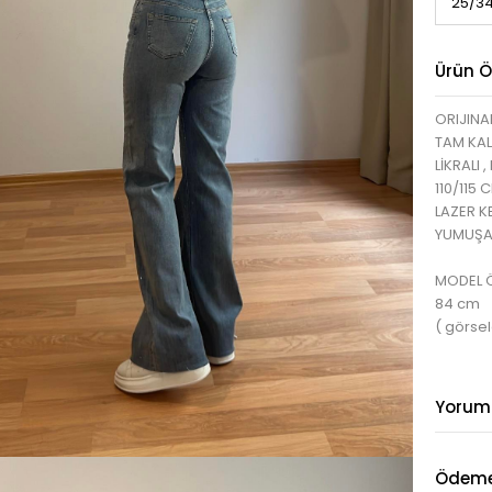
Ürün Öz
ORIJINA
TAM KAL
LİKRALI 
110/115 
LAZER K
YUMUŞA
MODEL ÖL
84 cm
( görsel
Yorum
Ödeme 