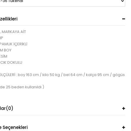
ellikleri
L MARKAYA AİT
IP
, PAMUK İÇERİKLİ
CM BOY
ESİM
CIK DOKULU
ÇÜLERİ : boy 163 cm / kilo 50 kg / bel 64 cm / kalça 95 cm / gögüs
de 25 beden kullanıldı )
lar
(0)
Seçenekleri