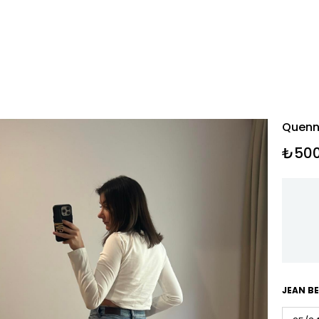
Quenn 
₺500
JEAN B