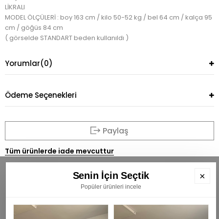
LİKRALI
MODEL ÖLÇÜLERİ : boy 163 cm / kilo 50-52 kg / bel 64 cm / kalça 95
cm / göğüs 84 cm
( görselde STANDART beden kullanıldı )
Yorumlar
(0)
Ödeme Seçenekleri
Paylaş
Tüm ürünlerde iade mevcuttur
Senin İçin Seçtik
×
Popüler ürünleri incele
BÜLTENİMİZE ÜYE OLUN
E