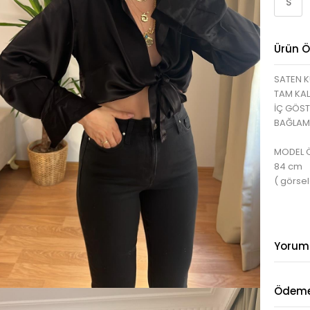
S
Ürün Öz
SATEN 
TAM KAL
İÇ GÖS
BAĞLAM
MODEL ÖL
84 cm
( görsel
Yorum
Ödeme 