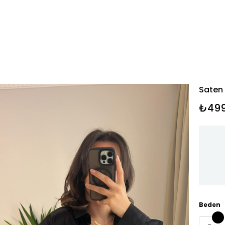
Saten
₺499
Beden