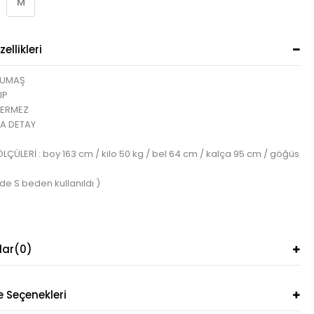
M
ellikleri
KUMAŞ
IP
TERMEZ
A DETAY
ÇÜLERİ : boy 163 cm / kilo 50 kg / bel 64 cm / kalça 95 cm / göğüs
de S beden kullanıldı )
lar
(0)
Seçenekleri