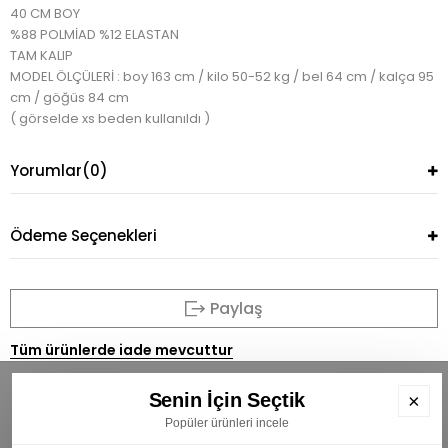
40 CM BOY
%88 POLMİAD %12 ELASTAN
TAM KALIP
MODEL ÖLÇÜLERİ : boy 163 cm / kilo 50-52 kg / bel 64 cm / kalça 95
cm / göğüs 84 cm
( görselde xs beden kullanıldı )
Yorumlar
(0)
Ödeme Seçenekleri
Paylaş
Tüm ürünlerde iade mevcuttur
Senin İçin Seçtik
×
Popüler ürünleri incele