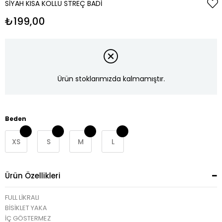
SIYAH KISA KOLLU STREÇ BADI
₺199,00
Ürün stoklarımızda kalmamıştır.
Beden
XS
S
M
L
Ürün Özellikleri
FULL LİKRALI
BİSİKLET YAKA
İÇ GÖSTERMEZ