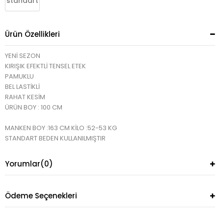
standart
Ürün Özellikleri
YENİ SEZON
KIRIŞIK EFEKTLİ TENSEL ETEK
PAMUKLU
BEL LASTİKLİ
RAHAT KESİM
ÜRÜN BOY : 100 CM
MANKEN BOY :163 CM KİLO :52-53 KG
STANDART BEDEN KULLANILMIŞTIR
Yorumlar
(0)
Ödeme Seçenekleri