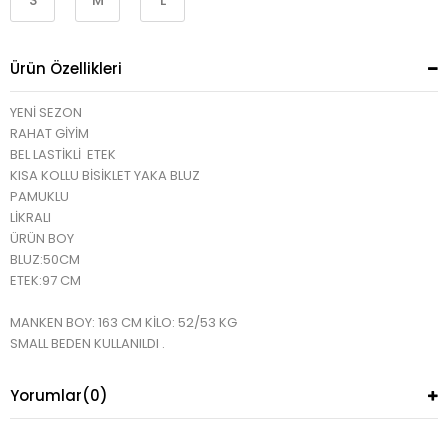
S
M
L
Ürün Özellikleri
YENİ SEZON
RAHAT GİYİM
BEL LASTİKLİ ETEK
KISA KOLLU BİSİKLET YAKA BLUZ
PAMUKLU
LİKRALI
ÜRÜN BOY
BLUZ:50CM
ETEK:97 CM
MANKEN BOY: 163 CM KİLO: 52/53 KG
SMALL BEDEN KULLANILDI .
Yorumlar
(0)