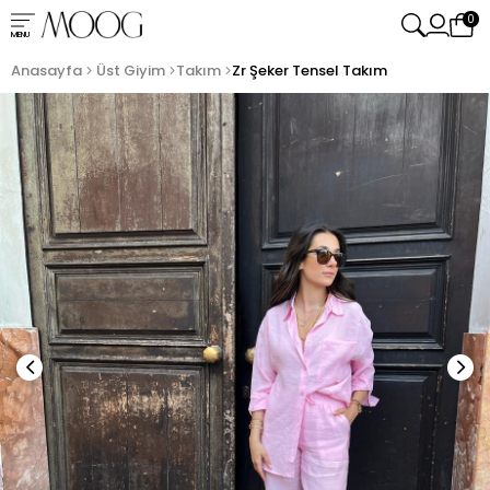
0
MENU
Anasayfa
Üst Giyim
Takım
Zr Şeker Tensel Takım