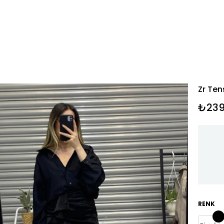
Zr Ten
₺239
RENK