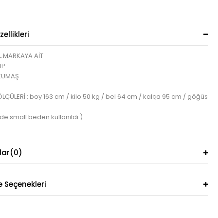
ellikleri
L MARKAYA AİT
IP
 KUMAŞ
ÇÜLERİ : boy 163 cm / kilo 50 kg / bel 64 cm / kalça 95 cm / göğüs
de small beden kullanıldı )
lar
(0)
Seçenekleri