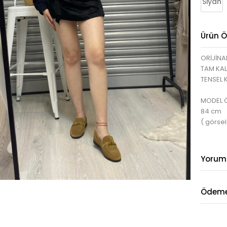
Siyah
Ürün Öz
ORİJİNA
TAM KAL
TENSEL
MODEL ÖL
84 cm
( görsel
Yorum
Ödeme 